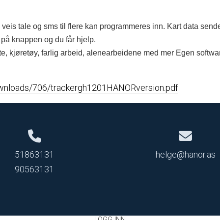
 veis tale og sms til flere kan programmeres inn. Kart data send
k på knappen og du får hjelp.
ente, kjøretøy, farlig arbeid, alenearbeidene med mer Egen softw
downloads/706/trackergh1201HANORversion.pdf
51863131
helge@hanor.as
90563131
LOGG INN