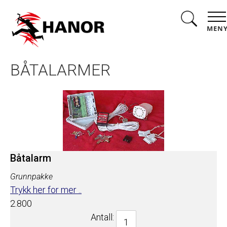
MEN
BÅTALARMER
Båtalarm
Grunnpakke
Trykk her for mer ..
2.800
Antall: