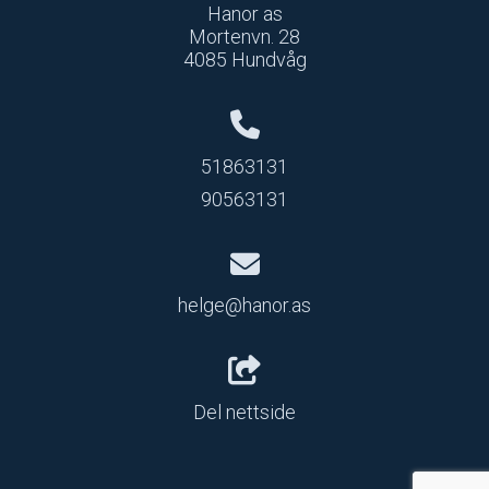
Hanor as
Mortenvn. 28
4085 Hundvåg
51863131
90563131
helge@hanor.as
Del nettside